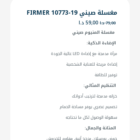
مغسلة صيني FIRMER 10773-19
السعر
السعر
59,00
د.ا
79,00
د.ا
الأصلي
الحالي
مغسلة المنيوم صيني
هو:
هو:
79,00 د.ا.
59,00 د.ا.
الإضاءة الذكية:
مرآة مدمجة مع إضاءة LED عالية الجودة
إضاءة مريحة للعناية الشخصية
توفير للطاقة
التنظيم المثالي:
خزانه مدمجة لترتيب أدواتك
تصميم عصري يوفر مساحة الحمام
سهولة الوصول لكل ما تحتاجه
المتانة والجمال:
حوض بورسلان مزجج أنيق مقاوم للخدوش