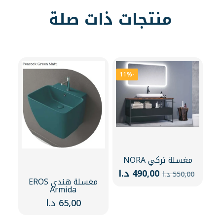
منتجات ذات صلة
-11%
مغسلة تركي NORA
السعر
السعر
490,00
د.ا
550,00
د.ا
مغسلة هندي EROS
الأصلي
الحالي
Armida
هو:
هو:
550,00 د.ا.
490,00 د.ا.
65,00
د.ا