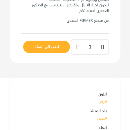
لتكون لخيار الأمثل والأفضل ولتتناسب مع الديكور
العصري لحماماتكم
من مصنع FIRMER الصيني
كمية
مغسلة
اضف الى السلة
معلقة
صيني
FIRMER
31070
دائري
اللون
ابيض
بلد المنشأ
الصين
ابعاد