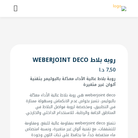
روبه بلاط WEBERJOINT DECO
7,50
د.ا
روبة بلاط عالية الأداء معدّلة بالبوليمر بتقنية
ألوان غير متغيرة
weberjoint deco هي روبة بلاط عالية الأداء معدّلة
بالبوليمر، تتميز بخواص عدم الانكماش وسهولة ممتازة
في التطبيق، ومخصصة لروبة فواصل البلاط في
المناطق الجافة والرطبة، للاستخدام الداخلي والخارجي.
تتمتع weberjoint deco بمقاومة عالية للبقع، ومقاومة
للتشققات، مع تقنية ألوان غير متغيرة، ونسبة امتصاص
ماء منخفضة جداً، ما يحافظ على ثبات اللون وجودة