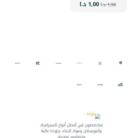
السعر
السعر
1,00
د.ا
1,50
د.ا
الأصلي
الحالي
هو:
هو:
1,50 د.ا.
1,00 د.ا.
متخصصون في أفضل أنواع السيراميك
والبورسلان ومواد البناء، بجودة عالية
وتصاميم عصرية.