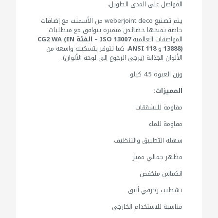
الفواصل على المدى الطويل.
يتم تصنيع weberjoint deco من الأسمنت مع إضافات
خاصة تمنحها خصائص متميزة تتوافق مع متطلبات
المواصفات العالمية
ISO 13007 – الفئة CG2 WA (EN
13888)
و
ANSI 118
. كما تتوفر بتشكيلة واسعة من
الألوان الجذابة (يرجى الرجوع إلى لوحة الألوان).
وزن العبوه 4.5 كيلو
المميزات:
مقاومة للتشققات
مقاومة للماء
سهلة التطبيق والتنظيف
مظهر جمالي مميز
انكماش منخفض
تشطيب زخرفي أنيق
مناسبة للاستخدام الخارجي