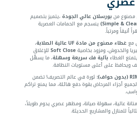
 عصري
 مصنوع من
بورسلان عالي الجودة
،يتميز بتصميم
ينسجم مع الحمامات العصرية
 أنيقاً ومرتباً.
ض مع
غطاء مصنوع من مادة UF عالية الصلابة
،
يريا والخدوش، ومزود بخاصية
Soft Close
للإغلاق
يتمتع الغطاء
بآلية فك سريعة وسهلة
، ما يسهّل
ف ويحافظ على أعلى مستويات النظافة.
ثورة في عالم التصريف! تضمن
جميع أجزاء المرحاض بقوة دفع هائلة، مما يمنع تراكم
واسب.
تانة عالية، سهولة صيانة، ومظهر عصري يدوم طويلاً،
ثالياً للمنازل والمشاريع الحديثة.