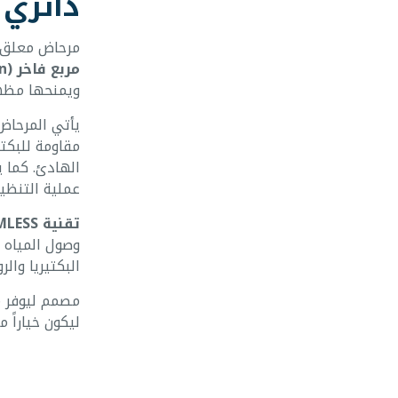
دائري
مرحاض معلق
مربع فاخر (Simple & Clean)
ويمنحها مظهراً
يأتي المرحا
مقاومة للبكت
الهادئ. كما 
عملية التنظي
تقنية RIMLESS (بدون حواف):
وصول المياه ل
البكتيريا والر
مصمم ليوفر م
ليكون خياراً م