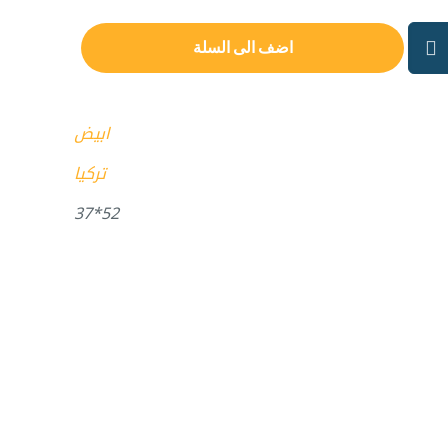
اضف الى السلة
ابيض
تركيا
52*37