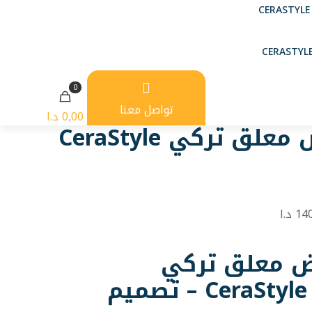
0
تواصل معنا
0,00 د.ا
مرحاض معلق تركي CeraStyle
ر
السعر
14
د.ا
لي
الحالي
هو:
 معلق تركي
 د.ا.
140,00 د.ا.
CeraStyle HERA – تصميم