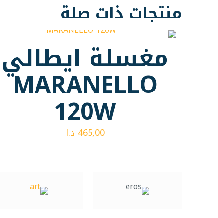
منتجات ذات صلة
مغسلة ايطالي
MARANELLO
120W
465,00
د.ا