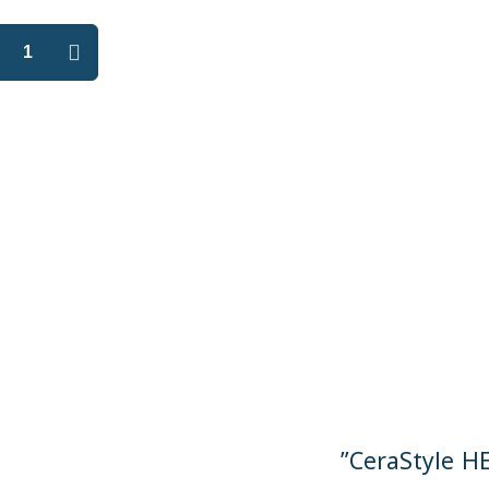
كمية
مرحاض
معلق
تركي
CeraStyle
HERA