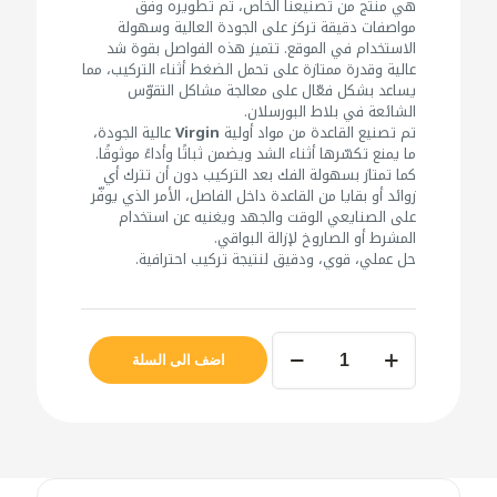
هي منتج من تصنيعنا الخاص، تم تطويره وفق
مواصفات دقيقة تركز على الجودة العالية وسهولة
الاستخدام في الموقع. تتميز هذه الفواصل بقوة شد
عالية وقدرة ممتازة على تحمل الضغط أثناء التركيب، مما
يساعد بشكل فعّال على معالجة مشاكل التقوّس
الشائعة في بلاط البورسلان.
تم تصنيع القاعدة من مواد أولية
Virgin
عالية الجودة،
ما يمنع تكسّرها أثناء الشد ويضمن ثباتًا وأداءً موثوقًا.
كما تمتاز بسهولة الفك بعد التركيب دون أن تترك أي
زوائد أو بقايا من القاعدة داخل الفاصل، الأمر الذي يوفّر
على الصنايعي الوقت والجهد ويغنيه عن استخدام
المشرط أو الصاروخ لإزالة البواقي.
حل عملي، قوي، ودقيق لنتيجة تركيب احترافية.
كمية
متين
اضف الى السلة
فواصل
تسوية
البلاط
1.5
ملم
100قطعه