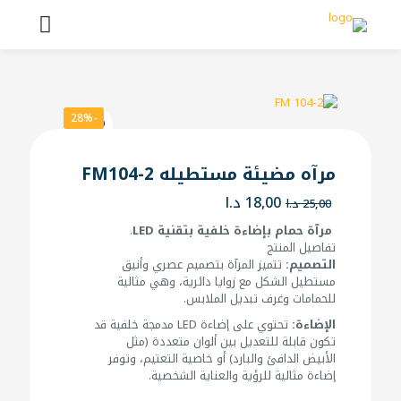
-28%
مرآه مضيئة مستطيله FM104-2
السعر
السعر
18,00
د.ا
25,00
د.ا
الأصلي
الحالي
مرآة حمام بإضاءة خلفية بتقنية LED
.
هو:
هو:
تفاصيل المنتج
25,00 د.ا.
18,00 د.ا.
التصميم:
تتميز المرآة بتصميم عصري وأنيق
مستطيل الشكل مع زوايا دائرية، وهي مثالية
للحمامات وغرف تبديل الملابس.
الإضاءة:
تحتوي على إضاءة LED مدمجة خلفية قد
تكون قابلة للتعديل بين ألوان متعددة (مثل
الأبيض الدافئ والبارد) أو خاصية التعتيم، وتوفر
إضاءة مثالية للرؤية والعناية الشخصية.