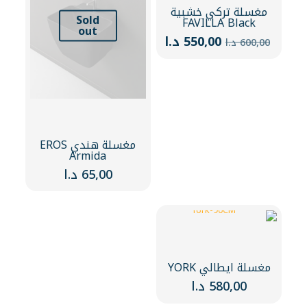
مغسلة تركي خشبية
Sold
FAVILLA Black
out
السعر
السعر
550,00
د.ا
600,00
د.ا
الأصلي
الحالي
هو:
هو:
600,00 د.ا.
550,00 د.ا.
مغسلة هندي EROS
Armida
65,00
د.ا
مغسلة ايطالي YORK
580,00
د.ا