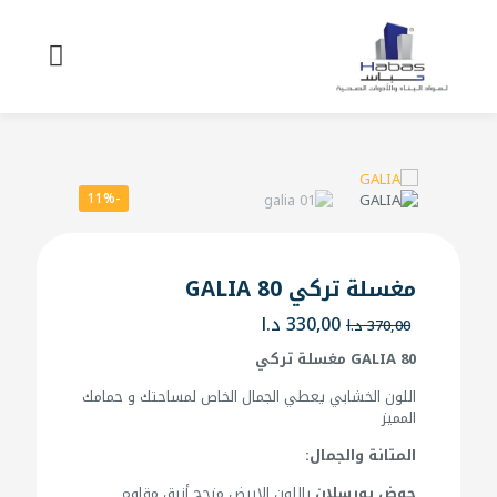
-11%
مغسلة تركي GALIA 80
السعر
السعر
330,00
د.ا
370,00
د.ا
الأصلي
الحالي
GALIA 80 مغسلة تركي
هو:
هو:
370,00 د.ا.
330,00 د.ا.
اللون الخشابي يعطي الجمال الخاص لمساحتك و حمامك
المميز
المتانة والجمال:
حوض بورسلان
باللون الابيض مزجج أنيق مقاوم