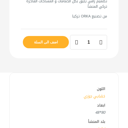
تصميم راقي يليق بكل الحمامات و المساحات الفاخرة
تركي المنشأ
من تصنيع ORKA تركيا
كمية
مغسلة
اضف الى السلة
تركي
GALIA
80
اللون
خشابي جوزي
ابعاد
80*48
بلد المنشأ