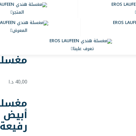
المتجر
المعرض
تعرف علينا
مغسلة هندي
40,00
د.ا
أبيض 
رفيعة