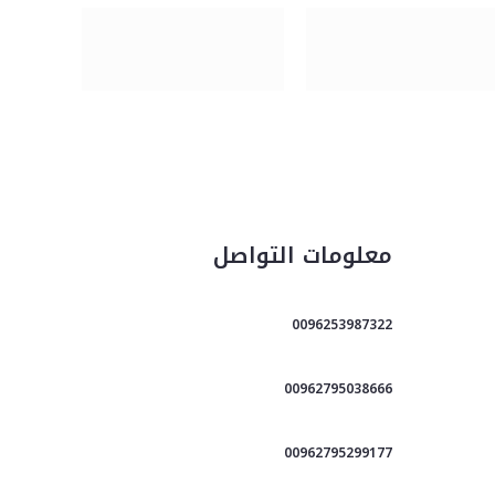
معلومات التواصل
0096253987322
00962795038666
00962795299177