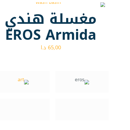
مغسلة هندي
EROS Armida
65,00
د.ا