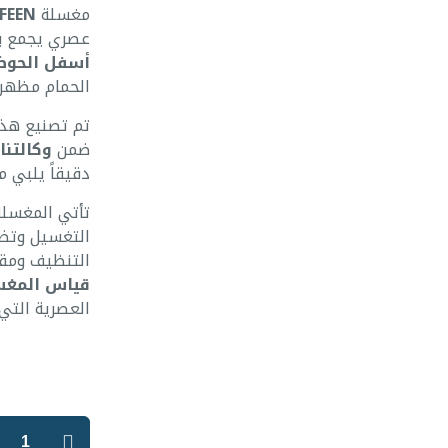
مغسلة
FEEN
عصري يجمع بين
أسفل الحو
الحمام مظهراً
تم تصنيع هذ
ضمن
وكالتنا
دقيقاً يلبي م
تأتي المغسل
التغسيل وتض
التنظيف ومقا
قياس المغسلة: 55.5 
العصرية التي 
كمية