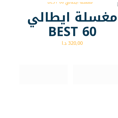
مغسلة ايطالي
BEST 60
320,00
د.ا