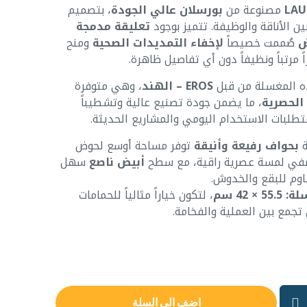
LAU
مصنوعة من
بورسلان عالي الجودة
، بتصميم
 الأناقة والوظيفة. تتميز بوجود
تعليقة مدمجة
ض
صُممت خصيصاً
لإخفاء التمديدات الصحية
ومنح
 مرتباً ونظيفاً دون أي تفاصيل ظاهرة.
ه المغسلة من قبل
EROS
– الهند
، وهي متوفرة
 الحصرية
، ما يضمن جودة تصنيع عالية وتشطيباً
تطلبات الاستخدام اليومي والمشاريع الحديثة.
ة
بحواف رفيعة وأنيقة
توفر مساحة أوسع لحوض
في لمسة عصرية راقية، مع سطح
أبيض ناصع
سهل
وم للبقع والخدوش.
× 42 سم
، لتكون خياراً مثالياً للحمامات
تجمع بين العملية والفخامة.
اضف الى السلة