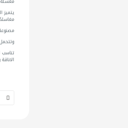
مغسلة ج
يتميز ا
مغاسلكم
مصنوعة 
وتتحمل 
تناسب ا
الاناقة 
كمية
234
مغسلة
جرن
كرستال
صيني