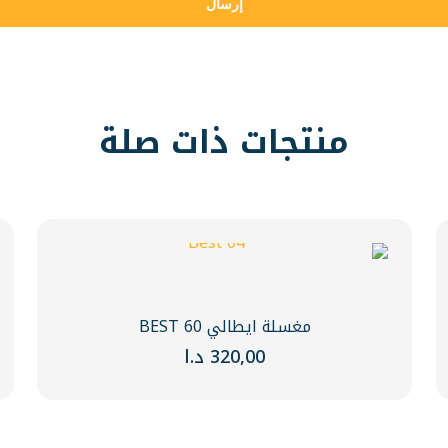
منتجات ذات صلة
مغسلة ايطالي BEST 60
320,00
د.ا