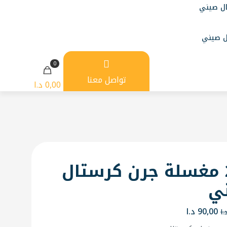
0
تواصل معنا
0,00 د.ا
234 مغسلة جرن كرستال
ي
السعر
السعر
90,00
د.ا
.ا
الأصلي
الحالي