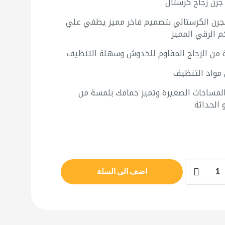
رن زجاج كرستال
هو:
هو:
120,00 د.ا.
90,00 د.ا.
لجرن الكرستالي بتصميم فاخر مميز يطفي علي
 الرقي المميز
من الزجاج المقاوم للخدوش وسهلة التنظيف
مواد التنظيف
لمساحات الصغيرة وتميز حمامك بلمسة من
و الحداثة
اضف الى السلة