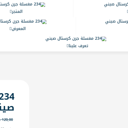
المتجر
المعرض
تعرف علينا
صين
120,00
د