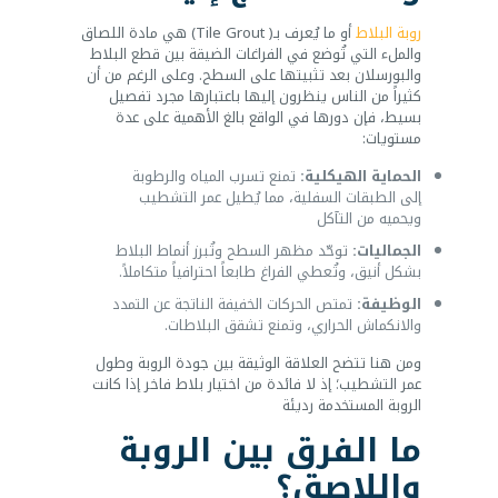
روبة البلاط
أو ما يُعرف بـ( Tile Grout) هي مادة اللصاق
والملء التي تُوضع في الفراغات الضيقة بين قطع البلاط
والبورسلان بعد تثبيتها على السطح. وعلى الرغم من أن
كثيراً من الناس ينظرون إليها باعتبارها مجرد تفصيل
بسيط، فإن دورها في الواقع بالغ الأهمية على عدة
مستويات:
الحماية الهيكلية:
تمنع تسرب المياه والرطوبة
إلى الطبقات السفلية، مما يُطيل عمر التشطيب
ويحميه من التآكل
الجماليات:
توحّد مظهر السطح وتُبرز أنماط البلاط
بشكل أنيق، وتُعطي الفراغ طابعاً احترافياً متكاملاً.
الوظيفة:
تمتص الحركات الخفيفة الناتجة عن التمدد
والانكماش الحراري، وتمنع تشقق البلاطات.
ومن هنا تتضح العلاقة الوثيقة بين جودة الروبة وطول
عمر التشطيب؛ إذ لا فائدة من اختيار بلاط فاخر إذا كانت
الروبة المستخدمة رديئة
ما الفرق بين الروبة
واللاصق؟