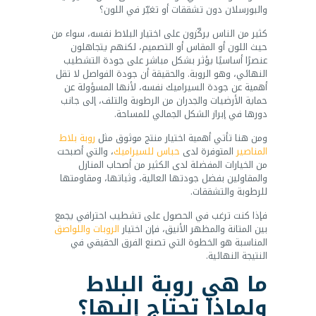
والبورسلان دون تشققات أو تغيّر في اللون؟
كثير من الناس يركّزون على اختيار البلاط نفسه، سواء من
حيث اللون أو المقاس أو التصميم، لكنهم يتجاهلون
عنصرًا أساسيًا يؤثر بشكل مباشر على جودة التشطيب
النهائي، وهو الروبة. والحقيقة أن جودة الفواصل لا تقل
أهمية عن جودة السيراميك نفسه، لأنها المسؤولة عن
حماية الأرضيات والجدران من الرطوبة والتلف، إلى جانب
دورها في إبراز الشكل الجمالي للمساحة.
ومن هنا تأتي أهمية اختيار منتج موثوق مثل
روبة بلاط
المناصير
المتوفرة لدى
حباس للسيراميك
، والتي أصبحت
من الخيارات المفضلة لدى الكثير من أصحاب المنازل
والمقاولين بفضل جودتها العالية، وثباتها، ومقاومتها
للرطوبة والتشققات.
فإذا كنت ترغب في الحصول على تشطيب احترافي يجمع
بين المتانة والمظهر الأنيق، فإن اختيار
الروبات واللواصق
المناسبة هو الخطوة التي تصنع الفرق الحقيقي في
النتيجة النهائية.
ما هي روبة البلاط
ولماذا تحتاج إليها؟