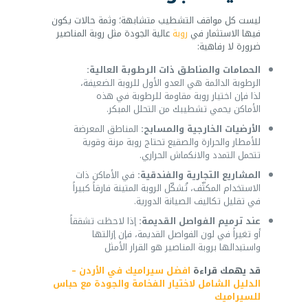
ليست كل مواقف التشطيب متشابهة؛ وثمة حالات يكون
فيها الاستثمار في
روبة
عالية الجودة مثل روبة المناصير
ضرورة لا رفاهية:
الحمامات والمناطق ذات الرطوبة العالية:
الرطوبة الدائمة هي العدو الأول للروبة الضعيفة،
لذا فإن اختيار روبة مقاومة للرطوبة في هذه
الأماكن يحمي تشطيبك من التحلل المبكر.
الأرضيات الخارجية والمسابح:
المناطق المعرضة
للأمطار والحرارة والصقيع تحتاج روبة مرنة وقوية
تتحمل التمدد والانكماش الحراري.
المشاريع التجارية والفندقية:
في الأماكن ذات
الاستخدام المكثّف، تُشكّل الروبة المتينة فارقاً كبيراً
في تقليل تكاليف الصيانة الدورية.
عند ترميم الفواصل القديمة:
إذا لاحظت تشققاً
أو تغيراً في لون الفواصل القديمة، فإن إزالتها
واستبدالها بروبة المناصير هو القرار الأمثل
قد يهمك قراءة
افضل سيراميك في الأردن –
الدليل الشامل لاختيار الفخامة والجودة مع حباس
للسيراميك