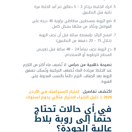
اترك الخليط يرتاح 3 – 5 دقائق ثم أعد الخلط مرة
ثانية قبل التطبيق.
ضع الروبة بمسطرين مطاطي بزاوية 45 درجة على
الفواصل وتأكد من ملئها بشكل كامل.
امسح الزائد بإسفنجة مبللة قبل أن تجف الروبة
(خلال 15 – 20 دقيقة من التطبيق).
دع الروبة تجف تماماً 24 – 48 ساعة قبل تعريض
السطح للرطوبة أو الاستخدام.
نصيحة ذهبية من حباس
: لا تُضيف ماء أكثر من اللازم
عند الخلط؛ فزيادة الماء تُضعف التركيبة وتُسبّب تشقق
الروبة بعد الجفاف. التزم دائماً بالنسب المدونة على
العبوة.
اكتشف تفاصيل:
اختيار السيراميك في الأردن
2026 | دليل الخبراء لاختيار مثالي يدوم لسنوات
في أي حالات تحتاج
حتماً إلى روبة بلاط
عالية الجودة؟