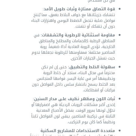
في كل استخدام.
قوة التصاق ممتازة وثبات طويل الأمد
:
تتشابك جزيئاتها مع حواف البلاط بعمق، مما يُنتج
فواصل صلبة تتحمل الضغط اليومي واهتزازات البناء
دون أن تتفكك أو تتفتت.
مقاومة استثنائية للرطوبة والتشققات:
في
المناطق الرطبة كالحمامات والمطابخ والمناطق
الخارجية، تؤدي الروبة العادية أداءً ضعيفاً. روبة
المناصير مختلفة؛ فمقاومتها للرطوبة تجعلها تدوم
حيث تفشل الخيارات الأخرى.
سهولة الخلط والتطبيق:
حتى إن لم تكن
محترفاً في مجال البناء، ستجد أن خلط الروبة
وتطبيقها أمر في غاية اليسر. قوامها المتجانس
بعد الخلط يسمح بانتشار سلس داخل الفواصل دون
فراغات أو انقطاعات.
ثبات اللون ومظهر نظيف على مدار السنين
:
إحدى أكبر مشكلات الروبات الرديئة هي اصفرارها أو
تحوّل لونها بمرور الوقت. بفضل الأصباغ المعدنية
الثابتة في تركيبة المناصير، يبقى لون الفواصل ثابتاً
ونظيفاً كما كان يوم التركيب.
متعددة الاستخدامات للمشاريع السكنية