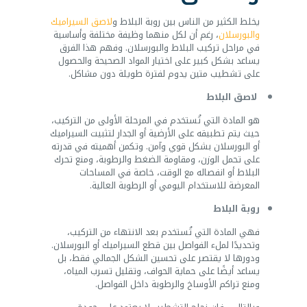
يخلط الكثير من الناس بين روبة البلاط و
لاصق السيراميك
والبورسلان
، رغم أن لكل منهما وظيفة مختلفة وأساسية
في مراحل تركيب البلاط والبورسلان. وفهم هذا الفرق
يساعد بشكل كبير على اختيار المواد الصحيحة والحصول
على تشطيب متين يدوم لفترة طويلة دون مشاكل.
لاصق البلاط
هو المادة التي تُستخدم في المرحلة الأولى من التركيب،
حيث يتم تطبيقه على الأرضية أو الجدار لتثبيت السيراميك
أو البورسلان بشكل قوي وآمن. وتكمن أهميته في قدرته
على تحمل الوزن، ومقاومة الضغط والرطوبة، ومنع تحرك
البلاط أو انفصاله مع الوقت، خاصة في المساحات
المعرضة للاستخدام اليومي أو الرطوبة العالية.
روبة البلاط
فهي المادة التي تُستخدم بعد الانتهاء من التركيب،
وتحديدًا لملء الفواصل بين قطع السيراميك أو البورسلان.
ودورها لا يقتصر على تحسين الشكل الجمالي فقط، بل
يساعد أيضًا على حماية الحواف، وتقليل تسرب المياه،
ومنع تراكم الأوساخ والرطوبة داخل الفواصل.