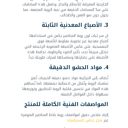
الخارجية المعرضة للأمطار والبخار. وتعمل هذه المضافات
على سدّ المسامات الدقيقة في بنية الروبة المجففة، مما
يحول دون نمو العفن والطحالب.
3. الأصباغ المعدنية الثابتة
ان سر ثبات لون روبة المناصير يكمن في استخدامها
أصباغ معدنية غير عضوية مقاومة للأشعة فوق
البنفسجية. على عكس الأصبغة العضوية الرخيصة التي
تتحلل سريعاً تحت تأثير الضوء والرطوبة، تحافظ هذه
الأصبغة على نضارتها وتماسكها لفترات طويلة جداً.
4. مواد الحشو الدقيقة
تُضاف إلى التركيبة مواد حشو دقيقة الحبيبات تُعزز
تماسك الروبة وتُقلل من احتمالية تشققها. كما تُساهم
هذه المواد في تحسين قابلية الروبة للتطبيق وتوزيعها
بسهولة داخل الفواصل الضيقة.
المواصفات الفنية الكاملة للمنتج
إليك ملخص دقيق لمواصفات روبة بلاط المناصير المتوفرة
عبر
متجر حباس للسيراميك
: