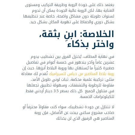
يعتمد ذلك على جودة الروبة وطريقة التركيب ومستوى
العناية بها، لكن الروبة عالية الجودة يمكن أن تدوم
لسنوات طويلة دون مشاكل واضحة، خاصة عند تنظيفها
بشكل دوري والحفاظ على تهوية المكان بشكل جيد.
الخلاصة: ابنِ بثقة،
واختر بذكاء
في نهاية المطاف، يُختزل الفرق بين تشطيب يدوم
عشرين عاماً وآخر يتدهور في خمسة أعوام في تفاصيل
صغيرة كثيراً ما يُستهان بها وروبة البلاط أبرزها. حيث إن
روبة بلاط المناصير من حباس للسيراميك
تُقدم لك معادلة
مثلى: تركيبة علمية محكمة، ثبات لوني طويل الأمد،
مقاومة للرطوبة والتشققات، وسهولة تطبيق تجعلها
في متناول الجميع كل ذلك بسعر 3.5 دينار أردني فقط
للكيلوغرامات الخمسة.
لا تتنازل عن جودة تشطيبك. سواء كنت مقاولاً محترفاً أو
صاحب مشروع سكني يبحث عن الأفضل، فإن روبة
المناصير هي الرفيق الذي لن يخذلك