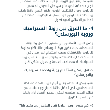
نعم، قد يتغير لون الروبة مع الوقت، خاصة عند استخدام
أنواع منخفضة الجودة أو في حال التعرض المستمر
للرطوبة ومواد التنظيف القوية. ولهذا يُنصح دائمًا باختيار
روبة ذات ثبات لوني جيد ومقاومة للرطوبة للحفاظ على
المظهر النهائي لفترة أطول.
4- ما الفرق بين روبة السيراميك
وروبة البورسلان؟
يكمن الفرق الأساسي في مستوى التحمل وطبيعة
الاستخدام، حيث تكون روبة البورسلان غالبًا أكثر مقاومة
للرطوبة والتشققات بسبب استخدام البورسلان في
المساحات عالية الاستخدام والرطوبة، بينما تناسب روبة
السيراميك الاستخدامات العادية والجدران بشكل أكبر.
5-
هل يمكن استخدام روبة واحدة للسيراميك
والبورسلان؟
نعم، يمكن استخدام بعض أنواع الروبة المخصصة لكلا
الاستخدامين، لكن يُفضّل دائمًا اختيار نوع يتناسب مع
كثافة البلاط وطبيعة المكان لضمان أفضل أداء وثبات
على المدى الطويل.
6
– كم تدوم روبة البلاط قبل الحاجة إلى تغييرها؟