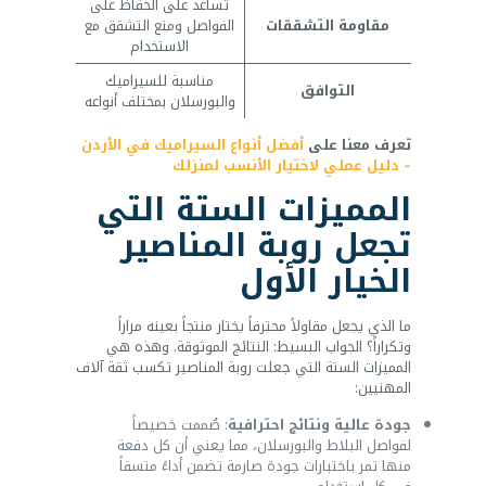
تساعد على الحفاظ على
مقاومة التشققات
الفواصل ومنع التشقق مع
الاستخدام
مناسبة للسيراميك
التوافق
والبورسلان بمختلف أنواعه
تعرف معنا على
أفضل أنواع السيراميك في الأردن
– دليل عملي لاختيار الأنسب لمنزلك
المميزات الستة التي
تجعل روبة المناصير
الخيار الأول
ما الذي يجعل مقاولاً محترفاً يختار منتجاً بعينه مراراً
وتكراراً؟ الجواب البسيط: النتائج الموثوقة. وهذه هي
المميزات الستة التي جعلت روبة المناصير تكسب ثقة آلاف
المهنيين:
جودة عالية ونتائج احترافية
: صُممت خصيصاً
لفواصل البلاط والبورسلان، مما يعني أن كل دفعة
منها تمر باختبارات جودة صارمة تضمن أداءً متسقاً