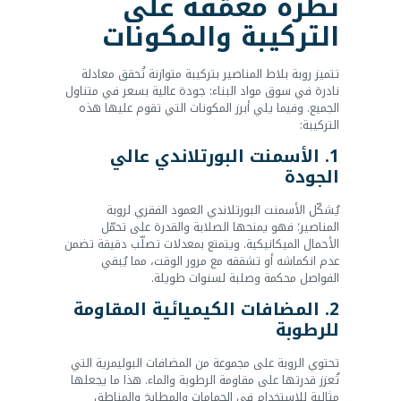
نظرة معمّقة على
التركيبة والمكونات
تتميز روبة بلاط المناصير بتركيبة متوازنة تُحقق معادلة
نادرة في سوق مواد البناء: جودة عالية بسعر في متناول
الجميع. وفيما يلي أبرز المكونات التي تقوم عليها هذه
التركيبة:
1. الأسمنت البورتلاندي عالي
الجودة
يُشكّل الأسمنت البورتلاندي العمود الفقري لروبة
المناصير؛ فهو يمنحها الصلابة والقدرة على تحمّل
الأحمال الميكانيكية. ويتمتع بمعدلات تصلّب دقيقة تضمن
عدم انكماشه أو تشققه مع مرور الوقت، مما يُبقي
الفواصل محكمة وصلبة لسنوات طويلة.
2. المضافات الكيميائية المقاومة
للرطوبة
تحتوي الروبة على مجموعة من المضافات البوليمرية التي
تُعزز قدرتها على مقاومة الرطوبة والماء. هذا ما يجعلها
مثالية للاستخدام في الحمامات والمطابخ والمناطق