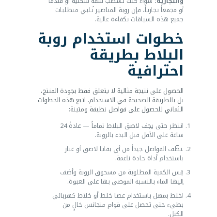
والتجارية:
سواء كنت تُشطّب شقة سكنية أو فندقاً
أو مجمعاً تجارياً، فإن روبة المناصير تُلبي متطلبات
جميع هذه السياقات بكفاءة عالية.
خطوات استخدام روبة
البلاط بطريقة
احترافية
الحصول على نتيجة مثالية لا يتعلق فقط بجودة المنتج،
بل بالطريقة الصحيحة في الاستخدام. اتبع هذه الخطوات
الثماني للحصول على فواصل نظيفة ومتينة:
انتظر حتى يجف لاصق البلاط تماماً — عادةً 24
ساعة على الأقل قبل البدء بالروبة.
.نظّف الفواصل جيداً من أي بقايا لاصق أو غبار
باستخدام أداة حادة ناعمة.
قِس الكمية المطلوبة من مسحوق الروبة وأضف
إليها الماء بالنسبة الموصى بها على العبوة.
اخلط بمهل باستخدام عصا خلط أو خلاط كهربائي
بطيء حتى تحصل على قوام متجانس خالٍ من
الكتل.